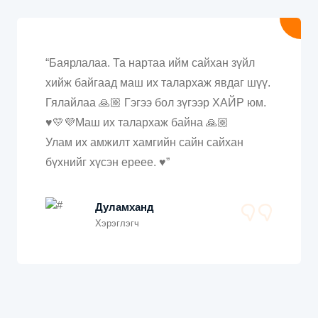
“Баярлалаа. Та нартаа ийм сайхан зүйл
хийж байгаад маш их талархаж явдаг шүү.
Гялайлаа 🙏🏼 Гэгээ бол зүгээр ХАЙР юм.
♥️💛💜Маш их талархаж байна 🙏🏼
Улам их амжилт хамгийн сайн сайхан
бүхнийг хүсэн ереее. ♥️”
Дуламханд
Хэрэглэгч