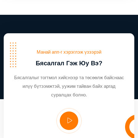
Манай апп-г хэрэглэж үзээрэй
Бясалгал Гэж Юу Вэ?
Бясалгалыг тогтмол хийснээр та төсөөлж байснаас
илүү бүтээмжтэй, уужим тайван байх аргад
суралцах болно.