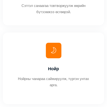
Сэтгэл санаагаа товтворжуулж өөрийн
бүтээмжээ өсгөөрэй.
Нойр
Нойрны чанараа сайжируулж, түргэн унтах
арга.