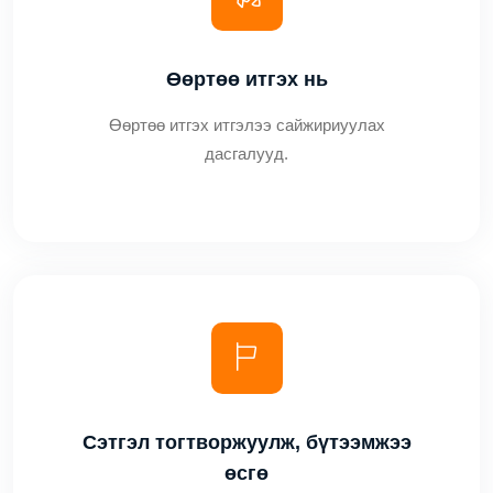
Өөртөө итгэх нь
Өөртөө итгэх итгэлээ сайжириуулах
дасгалууд.
Сэтгэл тогтворжуулж, бүтээмжээ
өсгө