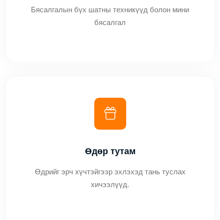
Бясалгалын бүх шатны техникүүд болон мини
бясалгал
Өдөр тутам
Өдрийг эрч хүчтэйгээр эхлэхэд тань туслах
хичээлүүд.