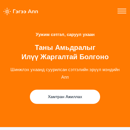
Уужим сэтгэл, саруул ухаан
Таны Амьдралыг
Илүү Жаргалтай Болгоно
Шинжлэх ухаанд суурилсан сэтгэлийн эрүүл мэндийн
Апп
Хамтран Ажиллах