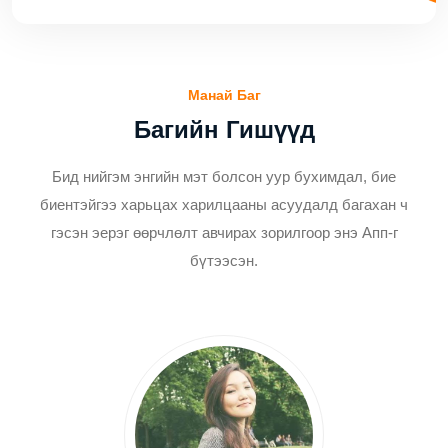
Манай Баг
Багийн Гишүүд
Бид нийгэм энгийн мэт болсон уур бухимдал, бие
биентэйгээ харьцах харилцааны асуудалд багахан ч
гэсэн эерэг өөрчлөлт авчирах зорилгоор энэ Апп-г
бүтээсэн.