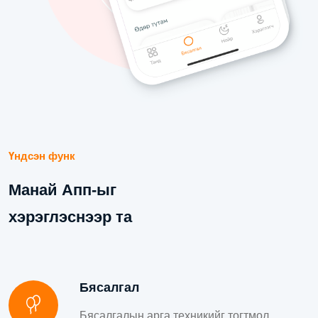
Үндсэн функ
Манай Апп-ыг
хэрэглэснээр та
Бясалгал
Бясалгалын арга техникийг тогтмол