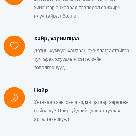
хийснээр анхаарал төвлөрөл сайжирч,
илүү тайван болно
Хайр, хариилцаа
Дотны хүмүүс, хамтран ажиллагсадтайгаа
тулгарах асуудлын сэтгэлзүйн
зөвөлгөөнүүд
Нойр
Унтахаар хэвтсэн ч хэдэн цагаар хөрвөөж
байна уу? Нойргүйдлийг даван туулах
арга, техникүүд