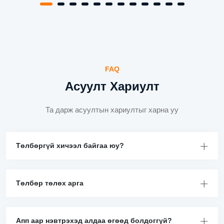
FAQ
Асуулт Хариулт
Та дарж асуултын хариултыг харна уу
Төлбөргүй хичээл байгаа юу?
Төлбөр төлөх арга
Апп аар нэвтрэхэд алдаа өгөөд болдоггүй?