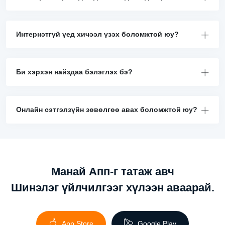
Интернэтгүй үед хичээл үзэх боломжтой юу?
Би хэрхэн найздаа бэлэглэх бэ?
Онлайн сэтгэлзүйн зөвөлгөө авах боломжтой юу?
Манай Апп-г татаж авч
Шинэлэг үйлчилгээг хүлээн аваарай.
App Store
Google Play